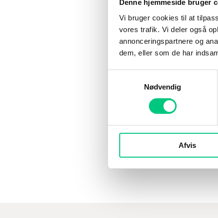
Denne hjemmeside bruger c
Business Central er ful
moduler i systemet, så
Vi bruger cookies til at tilpas
produktion, hvilket give
vores trafik. Vi deler også 
løsning. Dette gør det ne
annonceringspartnere og anal
forskellige processer og
dem, eller som de har indsaml
modulerne, hvilket mulig
Samtykkevalg
bedre beslutningstagni
Nødvendig
Har du brug fo
integreret me
Afvis
Læs mere her