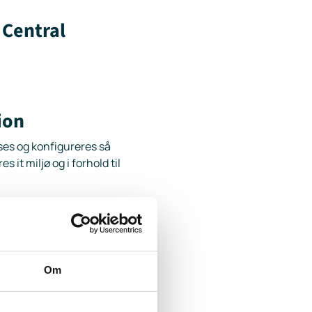
 Central
ion
ses og konfigureres så
s it miljø og i forhold til
Om
 serienummer,