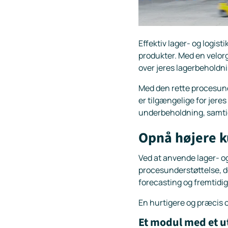
Effektiv lager- og logist
produkter. Med en velorg
over jeres lagerbeholdni
Med den rette procesund
er tilgængelige for jere
underbeholdning, samtid
Opnå højere k
Ved at anvende lager- og
procesunderstøttelse, de
forecasting og fremtidig 
En hurtigere og præcis o
Et modul med et u