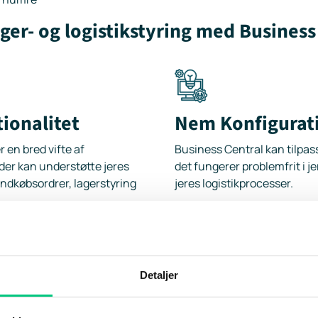
ger- og logistikstyring med Business
ionalitet
Nem Konfigurat
 en bred vifte af
Business Central kan tilpas
der kan understøtte jeres
det fungerer problemfrit i jere
 indkøbsordrer, lagerstyring
jeres logistikprocesser.
on giver bedre
Sporbarhed
Detaljer
undlag
Business Central har fuldt