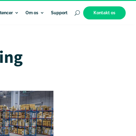
Kontakt os
tencer
Om os
Support
ring