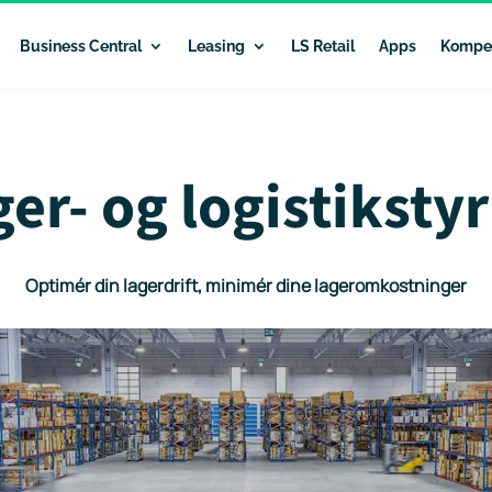
Business Central
Leasing
LS Retail
Apps
Kompe
er- og logistiksty
Optimér din lagerdrift, minimér dine lageromkostninger