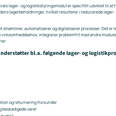
ls lager- og logistikstyringsmodul er specifikt udviklet til at
ens lagerbeholdninger, hvilket resulterer i reducerede lager-
t strømliner, automatiserer og digitaliserer processer. Det er l
e virksomhedsbehov, integrerer problemfrit med andre moduler
ner.
nderstøtter bl.a. følgende lager- og logistikpr
tion og returnering fra kunder
og beskadigede varer
ot numre