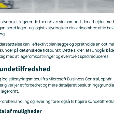
ikstyring er afgørende for enhver virksomhed, der arbejder med 
aniseret lager- og logistikstyring kan din virksomhed altid bev
ng.
erstøttelse kan I effektivt planlægge og opretholde en optima
s kunder på det ønskede tidspunkt. Dette sikrer, at I undgår båd
ig med at lageromkostninger og eventuelt spild reduceres.
undetilfredshed
 logistikstyringsmodul fra Microsoft Business Central, opnår I 
r giver jer et forbedret og mere detaljeret beslutningsgrundl
lagerdrift.
rdrebehandling og levering fører også til højere kundetilfreds
tal af muligheder