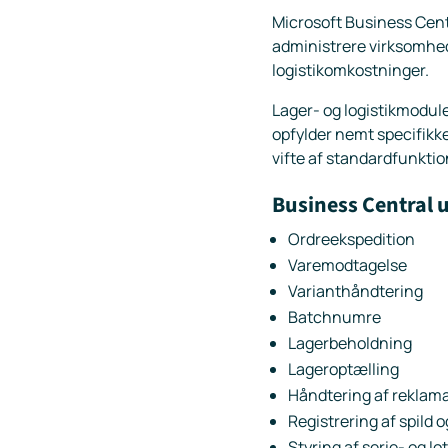
Microsoft Business Centra
administrere virksomhed
logistikomkostninger.
Lager- og logistikmodule
opfylder nemt specifikk
vifte af standardfunktio
Business Central u
Ordreekspedition
Varemodtagelse
Varianthåndtering
Batchnumre
Lagerbeholdning
Lageroptælling
Håndtering af reklama
Registrering af spild 
Styring af serie- og l