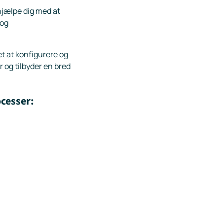
 hjælpe dig med at
 og
et at konfigurere og
 og tilbyder en bred
ocesser: