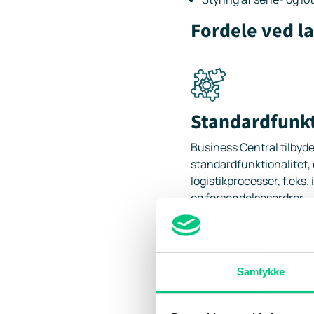
Fordele ved la
Standardfunkt
Business Central tilbyder
standardfunktionalitet, 
logistikprocesser, f.eks.
og forsendelsesordrer
Fuld integrati
Samtykke
beslutningsgr