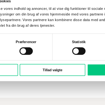
ookies
lotnummer og datostyring, 
dt integreret med andre
for produktsporbarhed
som økonomistyring og
se vores indhold og annoncer, til at vise dig funktioner til sociale
r din virksomhed en samlet
oplysninger om din brug af vores hjemmeside med vores partnere i
mt at få overblik over
ysepartnere. Vores partnere kan kombinere disse data med andr
 data på tværs af
et fra din brug af deres tjenester.
gør effektiv rapportering og
ng
Præferencer
Statistik
r en håndholdt scannerløsning, der 
d Business Central?
Tillad valgte