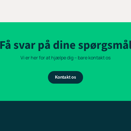
Få svar på dine spørgsmå
Vi er her for at hjælpe dig – bare kontakt os
Kontakt os