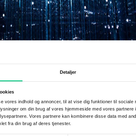
Detaljer
ile WMS
ookies
se vores indhold og annoncer, til at vise dig funktioner til sociale
lene ved at bruge en mobil scanningsløsning til dine
oplysninger om din brug af vores hjemmeside med vores partnere i
obile WMS ( Warehouse Management System ) kan dine
ysepartnere. Vores partnere kan kombinere disse data med andr
 brugervenligt interface, udføre de...
et fra din brug af deres tjenester.