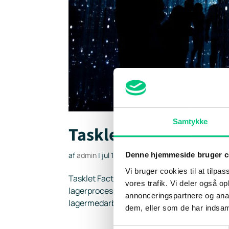
Samtykke
Tasklet Factory Mob
Denne hjemmeside bruger c
af
admin
|
jul 16, 2024
Vi bruger cookies til at tilpas
Tasklet Factory Mobile WMS Kender du forde
vores trafik. Vi deler også 
lagerprocesser? Med Tasklet Factory’s M
annonceringspartnere og anal
lagermedarbejdere, nemt og intuitivt, via et
dem, eller som de har indsaml