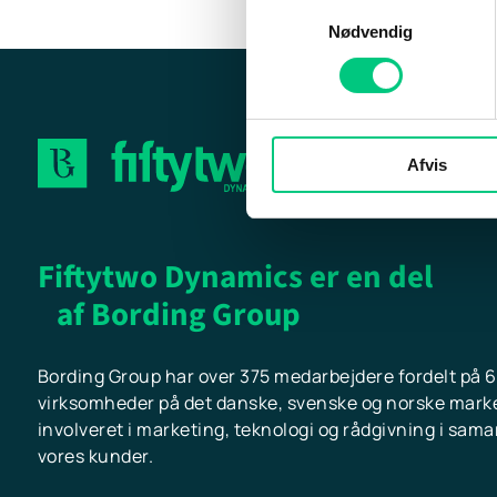
Samtykkevalg
Nødvendig
Afvis
Fiftytwo Dynamics er en del
af Bording Group
Bording Group har over 375 medarbejdere fordelt på 6
virksomheder på det danske, svenske og norske marked
involveret i marketing, teknologi og rådgivning i sam
vores kunder.